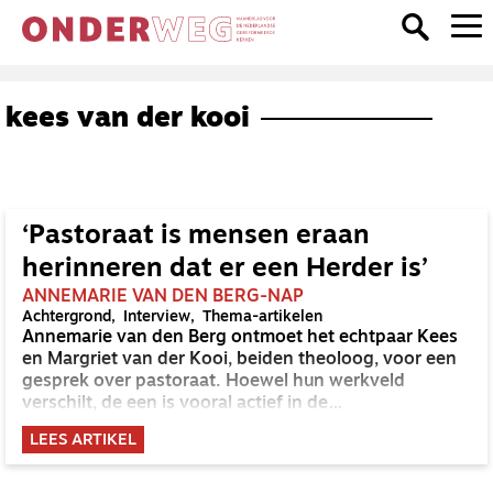
kees van der kooi
‘Pastoraat is mensen eraan
herinneren dat er een Herder is’
ANNEMARIE VAN DEN BERG-NAP
Achtergrond
Interview
Thema-artikelen
Annemarie van den Berg ontmoet het echtpaar Kees
en Margriet van der Kooi, beiden theoloog, voor een
gesprek over pastoraat. Hoewel hun werkveld
verschilt, de een is vooral actief in de
wetenschappelijke wereld, de ander in het
LEES ARTIKEL
(ziekenhuis)pastoraat, delen ze hun liefde voor
pastoraat en ‘goede theologie’. ‘Pastoraat zoekt
mensen op daar waar ze zijn, en herinnert ze aan de