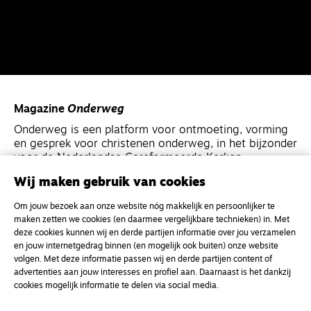
Magazine
Onderweg
Onderweg is een platform voor ontmoeting, vorming
en gesprek voor christenen onderweg, in het bijzonder
voor de Nederlandse Gereformeerde Kerken.
Wij maken gebruik van cookies
Magazine
Onderweg
Om jouw bezoek aan onze website nóg makkelijk en persoonlijker te
Kvk-nummer 33277063
maken zetten we cookies (en daarmee vergelijkbare technieken) in. Met
deze cookies kunnen wij en derde partijen informatie over jou verzamelen
NL46 INGB 0117 5827 86
en jouw internetgedrag binnen (en mogelijk ook buiten) onze website
info@onderwegonline.nl
volgen. Met deze informatie passen wij en derde partijen content of
advertenties aan jouw interesses en profiel aan. Daarnaast is het dankzij
cookies mogelijk informatie te delen via social media.