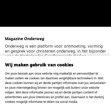
Magazine
Onderweg
Onderweg is een platform voor ontmoeting, vorming
en gesprek voor christenen onderweg, in het bijzonder
voor de Nederlandse Gereformeerde Kerken.
Wij maken gebruik van cookies
Magazine
Onderweg
Om jouw bezoek aan onze website nóg makkelijk en persoonlijker te
Kvk-nummer 33277063
maken zetten we cookies (en daarmee vergelijkbare technieken) in. Met
deze cookies kunnen wij en derde partijen informatie over jou verzamelen
NL46 INGB 0117 5827 86
en jouw internetgedrag binnen (en mogelijk ook buiten) onze website
info@onderwegonline.nl
volgen. Met deze informatie passen wij en derde partijen content of
advertenties aan jouw interesses en profiel aan. Daarnaast is het dankzij
cookies mogelijk informatie te delen via social media.