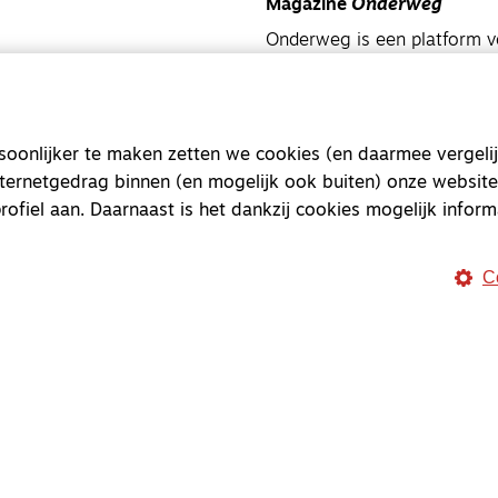
Magazine
Onderweg
Onderweg is een platform v
onderweg, in het bijzonder
Magazine
Onderweg
onlijker te maken zetten we cookies (en daarmee vergelij
Kvk-nummer 33277063
nternetgedrag binnen (en mogelijk ook buiten) onze website
NL46 INGB 0117 5827 86
rofiel aan. Daarnaast is het dankzij cookies mogelijk inform
info@onderwegonline.nl
C