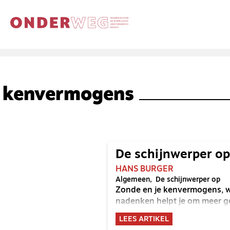
kenvermogens
De schijnwerper o
HANS BURGER
Algemeen
De schijnwerper op
Zonde en je kenvermogens, w
nadenken helpt je om meer gev
LEES ARTIKEL