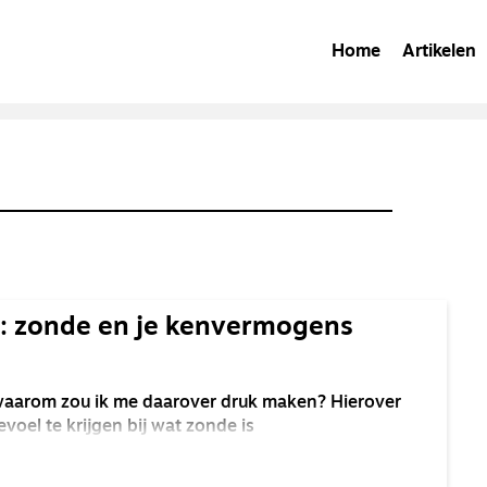
Home
Artikelen
p: zonde en je kenvermogens
aarom zou ik me daarover druk maken? Hierover
oel te krijgen bij wat zonde is