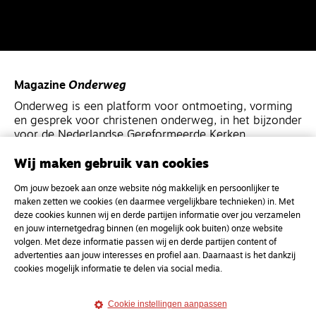
Magazine
Onderweg
Onderweg is een platform voor ontmoeting, vorming
en gesprek voor christenen onderweg, in het bijzonder
voor de Nederlandse Gereformeerde Kerken.
Wij maken gebruik van cookies
Magazine
Onderweg
Om jouw bezoek aan onze website nóg makkelijk en persoonlijker te
Kvk-nummer 33277063
maken zetten we cookies (en daarmee vergelijkbare technieken) in. Met
NL46 INGB 0117 5827 86
deze cookies kunnen wij en derde partijen informatie over jou verzamelen
en jouw internetgedrag binnen (en mogelijk ook buiten) onze website
info@onderwegonline.nl
volgen. Met deze informatie passen wij en derde partijen content of
advertenties aan jouw interesses en profiel aan. Daarnaast is het dankzij
cookies mogelijk informatie te delen via social media.
Cookie instellingen aanpassen