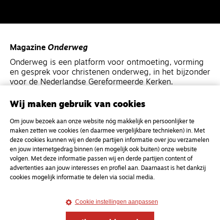
Magazine
Onderweg
Onderweg is een platform voor ontmoeting, vorming
en gesprek voor christenen onderweg, in het bijzonder
voor de Nederlandse Gereformeerde Kerken.
Wij maken gebruik van cookies
Magazine
Onderweg
Om jouw bezoek aan onze website nóg makkelijk en persoonlijker te
Kvk-nummer 33277063
maken zetten we cookies (en daarmee vergelijkbare technieken) in. Met
NL46 INGB 0117 5827 86
deze cookies kunnen wij en derde partijen informatie over jou verzamelen
en jouw internetgedrag binnen (en mogelijk ook buiten) onze website
info@onderwegonline.nl
volgen. Met deze informatie passen wij en derde partijen content of
advertenties aan jouw interesses en profiel aan. Daarnaast is het dankzij
cookies mogelijk informatie te delen via social media.
Cookie instellingen aanpassen