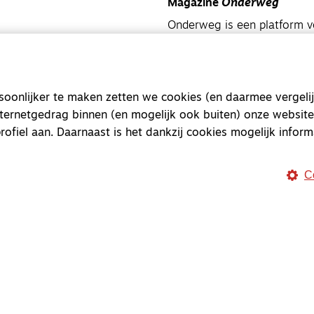
Magazine
Onderweg
Onderweg is een platform v
onderweg, in het bijzonder
Magazine
Onderweg
onlijker te maken zetten we cookies (en daarmee vergelij
Kvk-nummer 33277063
nternetgedrag binnen (en mogelijk ook buiten) onze website
NL46 INGB 0117 5827 86
rofiel aan. Daarnaast is het dankzij cookies mogelijk inform
info@onderwegonline.nl
C