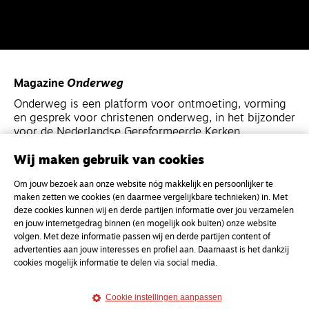
Magazine
Onderweg
Onderweg is een platform voor ontmoeting, vorming
en gesprek voor christenen onderweg, in het bijzonder
voor de Nederlandse Gereformeerde Kerken.
Wij maken gebruik van cookies
Magazine
Onderweg
Om jouw bezoek aan onze website nóg makkelijk en persoonlijker te
Kvk-nummer 33277063
maken zetten we cookies (en daarmee vergelijkbare technieken) in. Met
NL46 INGB 0117 5827 86
deze cookies kunnen wij en derde partijen informatie over jou verzamelen
en jouw internetgedrag binnen (en mogelijk ook buiten) onze website
info@onderwegonline.nl
volgen. Met deze informatie passen wij en derde partijen content of
advertenties aan jouw interesses en profiel aan. Daarnaast is het dankzij
cookies mogelijk informatie te delen via social media.
Cookie instellingen aanpassen