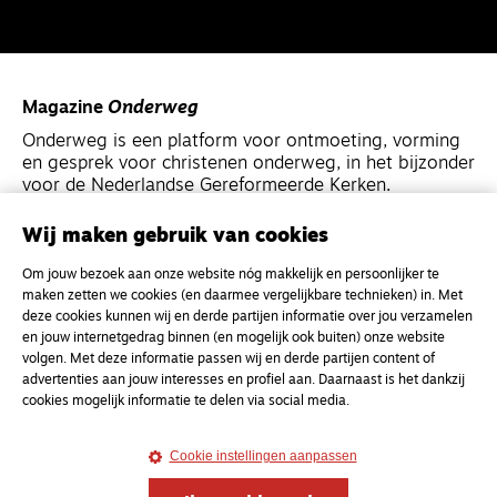
Magazine
Onderweg
Onderweg is een platform voor ontmoeting, vorming
en gesprek voor christenen onderweg, in het bijzonder
voor de Nederlandse Gereformeerde Kerken.
Wij maken gebruik van cookies
Magazine
Onderweg
Om jouw bezoek aan onze website nóg makkelijk en persoonlijker te
Kvk-nummer 33277063
maken zetten we cookies (en daarmee vergelijkbare technieken) in. Met
NL46 INGB 0117 5827 86
deze cookies kunnen wij en derde partijen informatie over jou verzamelen
en jouw internetgedrag binnen (en mogelijk ook buiten) onze website
info@onderwegonline.nl
volgen. Met deze informatie passen wij en derde partijen content of
advertenties aan jouw interesses en profiel aan. Daarnaast is het dankzij
cookies mogelijk informatie te delen via social media.
Cookie instellingen aanpassen