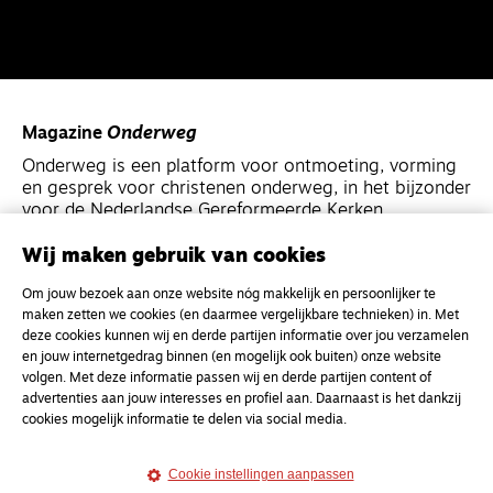
Magazine
Onderweg
Onderweg is een platform voor ontmoeting, vorming
en gesprek voor christenen onderweg, in het bijzonder
voor de Nederlandse Gereformeerde Kerken.
Wij maken gebruik van cookies
Magazine
Onderweg
Om jouw bezoek aan onze website nóg makkelijk en persoonlijker te
Kvk-nummer 33277063
maken zetten we cookies (en daarmee vergelijkbare technieken) in. Met
NL46 INGB 0117 5827 86
deze cookies kunnen wij en derde partijen informatie over jou verzamelen
en jouw internetgedrag binnen (en mogelijk ook buiten) onze website
info@onderwegonline.nl
volgen. Met deze informatie passen wij en derde partijen content of
advertenties aan jouw interesses en profiel aan. Daarnaast is het dankzij
cookies mogelijk informatie te delen via social media.
Cookie instellingen aanpassen