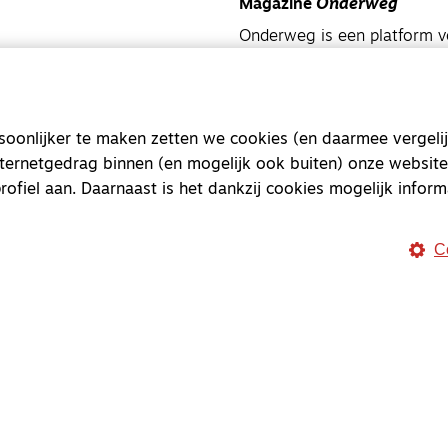
Magazine
Onderweg
Onderweg is een platform v
onderweg, in het bijzonder
Magazine
Onderweg
onlijker te maken zetten we cookies (en daarmee vergelij
Kvk-nummer 33277063
nternetgedrag binnen (en mogelijk ook buiten) onze website
NL46 INGB 0117 5827 86
rofiel aan. Daarnaast is het dankzij cookies mogelijk inform
info@onderwegonline.nl
C