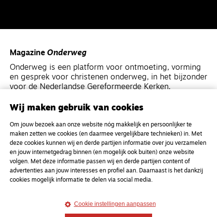
Magazine
Onderweg
Onderweg is een platform voor ontmoeting, vorming
en gesprek voor christenen onderweg, in het bijzonder
voor de Nederlandse Gereformeerde Kerken.
Wij maken gebruik van cookies
Magazine
Onderweg
Om jouw bezoek aan onze website nóg makkelijk en persoonlijker te
Kvk-nummer 33277063
maken zetten we cookies (en daarmee vergelijkbare technieken) in. Met
NL46 INGB 0117 5827 86
deze cookies kunnen wij en derde partijen informatie over jou verzamelen
en jouw internetgedrag binnen (en mogelijk ook buiten) onze website
info@onderwegonline.nl
volgen. Met deze informatie passen wij en derde partijen content of
advertenties aan jouw interesses en profiel aan. Daarnaast is het dankzij
cookies mogelijk informatie te delen via social media.
Cookie instellingen aanpassen