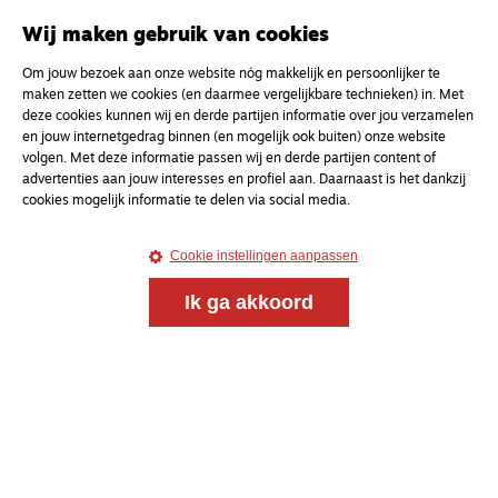
Onderweg is een platform voor ontmoeting, vorming
en gesprek voor christenen onderweg, in het bijzonder
Wij maken gebruik van cookies
voor de Nederlandse Gereformeerde Kerken.
Om jouw bezoek aan onze website nóg makkelijk en persoonlijker te
maken zetten we cookies (en daarmee vergelijkbare technieken) in. Met
Magazine
Onderweg
deze cookies kunnen wij en derde partijen informatie over jou verzamelen
Kvk-nummer 33277063
en jouw internetgedrag binnen (en mogelijk ook buiten) onze website
volgen. Met deze informatie passen wij en derde partijen content of
NL46 INGB 0117 5827 86
advertenties aan jouw interesses en profiel aan. Daarnaast is het dankzij
info@onderwegonline.nl
cookies mogelijk informatie te delen via social media.
Cookie instellingen aanpassen
Ik ga akkoord
© 2021 - 2026 Magazine
Onderweg
Algemene voorwaarden
Webdesign:
Bredewold