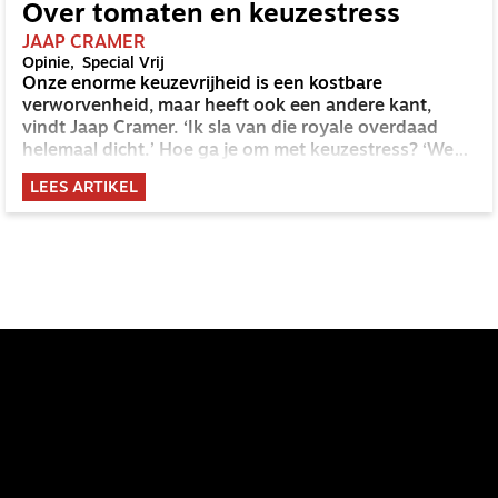
Over tomaten en keuzestress
JAAP CRAMER
Opinie
Special Vrij
Onze enorme keuzevrijheid is een kostbare
verworvenheid, maar heeft ook een andere kant,
vindt Jaap Cramer. ‘Ik sla van die royale overdaad
helemaal dicht.’ Hoe ga je om met keuzestress? ‘We
hebben zo veel vrijheden, die hoeven we echt niet op
LEES ARTIKEL
elk detail in het leven uit te oefenen.’