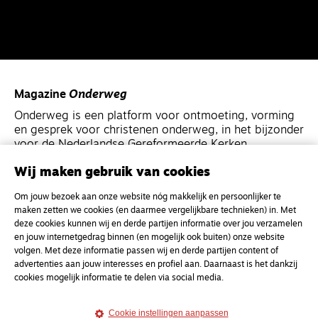
Magazine
Onderweg
Onderweg is een platform voor ontmoeting, vorming
en gesprek voor christenen onderweg, in het bijzonder
voor de Nederlandse Gereformeerde Kerken.
Wij maken gebruik van cookies
Magazine
Onderweg
Om jouw bezoek aan onze website nóg makkelijk en persoonlijker te
Kvk-nummer 33277063
maken zetten we cookies (en daarmee vergelijkbare technieken) in. Met
NL46 INGB 0117 5827 86
deze cookies kunnen wij en derde partijen informatie over jou verzamelen
en jouw internetgedrag binnen (en mogelijk ook buiten) onze website
info@onderwegonline.nl
volgen. Met deze informatie passen wij en derde partijen content of
advertenties aan jouw interesses en profiel aan. Daarnaast is het dankzij
cookies mogelijk informatie te delen via social media.
Cookie instellingen aanpassen