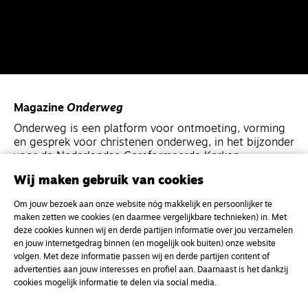
Magazine
Onderweg
Onderweg is een platform voor ontmoeting, vorming
en gesprek voor christenen onderweg, in het bijzonder
voor de Nederlandse Gereformeerde Kerken.
Wij maken gebruik van cookies
Magazine
Onderweg
Om jouw bezoek aan onze website nóg makkelijk en persoonlijker te
Kvk-nummer 33277063
maken zetten we cookies (en daarmee vergelijkbare technieken) in. Met
deze cookies kunnen wij en derde partijen informatie over jou verzamelen
NL46 INGB 0117 5827 86
en jouw internetgedrag binnen (en mogelijk ook buiten) onze website
info@onderwegonline.nl
volgen. Met deze informatie passen wij en derde partijen content of
advertenties aan jouw interesses en profiel aan. Daarnaast is het dankzij
cookies mogelijk informatie te delen via social media.