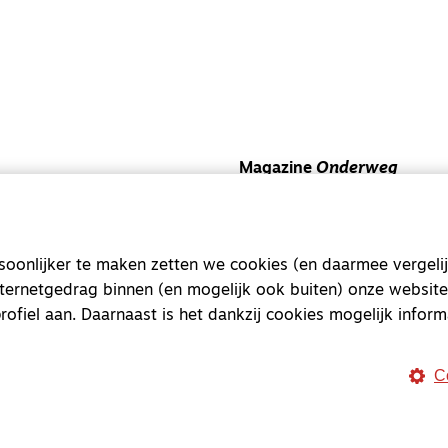
Magazine
Onderweg
Onderweg is een platform v
onderweg, in het bijzonder
onlijker te maken zetten we cookies (en daarmee vergelij
Magazine
Onderweg
nternetgedrag binnen (en mogelijk ook buiten) onze website
Kvk-nummer 33277063
rofiel aan. Daarnaast is het dankzij cookies mogelijk inform
NL46 INGB 0117 5827 86
info@onderwegonline.nl
C