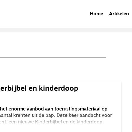
Home
Artikelen
derbijbel en kinderdoop
it het enorme aanbod aan toerustingsmateriaal op
aantal krenten uit de pap. Deze keer aandacht voor
nt, een nieuwe Kinderbijbel en de kinderdoop.