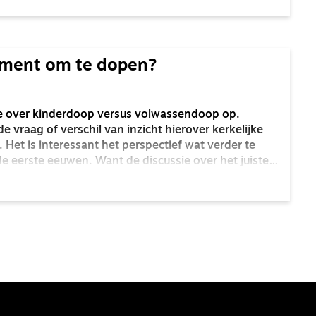
oment om te dopen?
ie over kinderdoop versus volwassendoop op.
vraag of verschil van inzicht hierover kerkelijke
 Het is interessant het perspectief wat verder te
e eerste eeuwen. Want de discussie over het juiste
is al zo oud als de kerk.