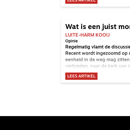
LEES ARTIKEL
Wat is een juist m
LUITE-HARM KOOIJ
Opinie
Regelmatig vlamt de discuss
Recent wordt ingezoomd op de 
eenheid in de weg mag zitten.
verbreden, naar de kerk van d
moment van de doopbediening 
LEES ARTIKEL