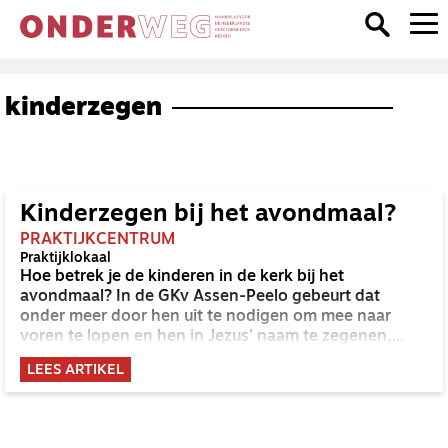
kinderzegen
Kinderzegen bij het avondmaal?
PRAKTIJKCENTRUM
Praktijklokaal
Hoe betrek je de kinderen in de kerk bij het
avondmaal? In de GKv Assen-Peelo gebeurt dat
onder meer door hen uit te nodigen om mee naar
voren te lopen en hen in Jezus’ naam te zegenen,
schrijft ds. Ernst Leeftink op zijn weblog.
LEES ARTIKEL