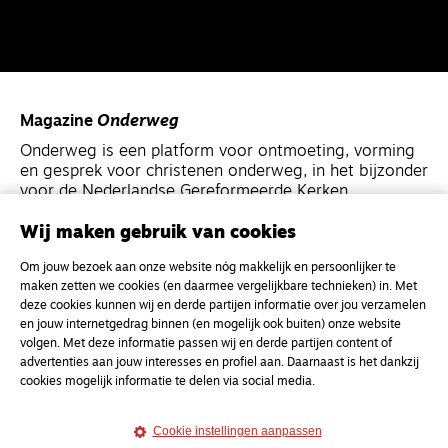
Magazine
Onderweg
Onderweg is een platform voor ontmoeting, vorming
en gesprek voor christenen onderweg, in het bijzonder
voor de Nederlandse Gereformeerde Kerken.
Wij maken gebruik van cookies
Magazine
Onderweg
Om jouw bezoek aan onze website nóg makkelijk en persoonlijker te
Kvk-nummer 33277063
maken zetten we cookies (en daarmee vergelijkbare technieken) in. Met
NL46 INGB 0117 5827 86
deze cookies kunnen wij en derde partijen informatie over jou verzamelen
en jouw internetgedrag binnen (en mogelijk ook buiten) onze website
info@onderwegonline.nl
volgen. Met deze informatie passen wij en derde partijen content of
advertenties aan jouw interesses en profiel aan. Daarnaast is het dankzij
cookies mogelijk informatie te delen via social media.
Cookie instellingen aanpassen