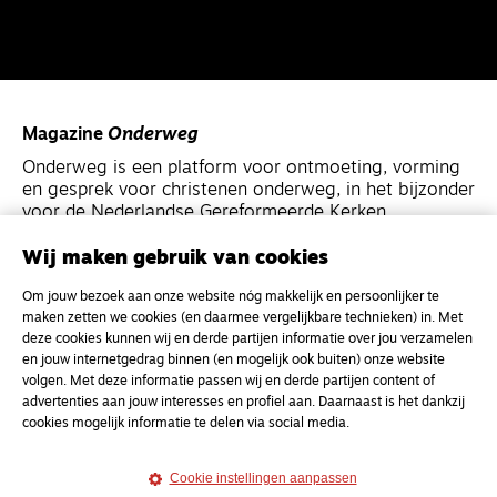
Magazine
Onderweg
Onderweg is een platform voor ontmoeting, vorming
en gesprek voor christenen onderweg, in het bijzonder
voor de Nederlandse Gereformeerde Kerken.
Wij maken gebruik van cookies
Magazine
Onderweg
Om jouw bezoek aan onze website nóg makkelijk en persoonlijker te
Kvk-nummer 33277063
maken zetten we cookies (en daarmee vergelijkbare technieken) in. Met
NL46 INGB 0117 5827 86
deze cookies kunnen wij en derde partijen informatie over jou verzamelen
en jouw internetgedrag binnen (en mogelijk ook buiten) onze website
info@onderwegonline.nl
volgen. Met deze informatie passen wij en derde partijen content of
advertenties aan jouw interesses en profiel aan. Daarnaast is het dankzij
cookies mogelijk informatie te delen via social media.
Cookie instellingen aanpassen