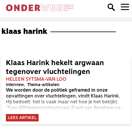
klaas harink
Klaas Harink hekelt argwaan
tegenover vluchtelingen
HELEEN SYTSMA-VAN LOO
Interview
Thema-artikelen
We worden door de politiek geframed in onze
opvattingen over vluchtelingen, vindt Klaas Harink.
Hij bedoelt: het is vaak maar net hoe je het bekijkt.
‘Toen Elfstedentochtwinnaar Evert van Benthem naar
Canada emigreerde, gaf iedereen hem groot gelijk:
LEES ARTIKEL
een ruim en rijk land met betere
toekomstmogelijkheden voor zijn boerenbedrijf en
zijn gezin. Als arme Afrikanen om dezelfde reden naar