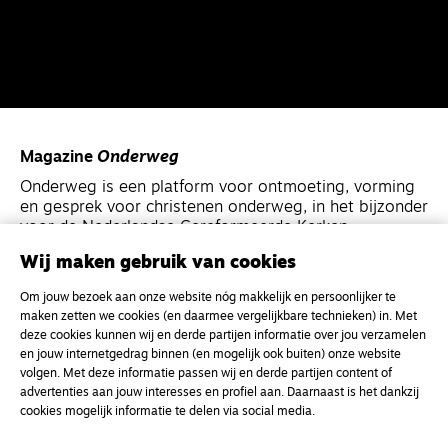
Magazine
Onderweg
Onderweg is een platform voor ontmoeting, vorming
en gesprek voor christenen onderweg, in het bijzonder
voor de Nederlandse Gereformeerde Kerken.
Wij maken gebruik van cookies
Magazine
Onderweg
Om jouw bezoek aan onze website nóg makkelijk en persoonlijker te
Kvk-nummer 33277063
maken zetten we cookies (en daarmee vergelijkbare technieken) in. Met
deze cookies kunnen wij en derde partijen informatie over jou verzamelen
NL46 INGB 0117 5827 86
en jouw internetgedrag binnen (en mogelijk ook buiten) onze website
info@onderwegonline.nl
volgen. Met deze informatie passen wij en derde partijen content of
advertenties aan jouw interesses en profiel aan. Daarnaast is het dankzij
cookies mogelijk informatie te delen via social media.