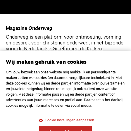
Magazine
Onderweg
Onderweg is een platform voor ontmoeting, vorming
en gesprek voor christenen onderweg, in het bijzonder
voor de Nederlandse Gereformeerde Kerken.
Wij maken gebruik van cookies
Magazine
Onderweg
Om jouw bezoek aan onze website nóg makkelijk en persoonlijker te
Kvk-nummer 33277063
maken zetten we cookies (en daarmee vergelijkbare technieken) in. Met
NL46 INGB 0117 5827 86
deze cookies kunnen wij en derde partijen informatie over jou verzamelen
en jouw internetgedrag binnen (en mogelijk ook buiten) onze website
info@onderwegonline.nl
volgen. Met deze informatie passen wij en derde partijen content of
advertenties aan jouw interesses en profiel aan. Daarnaast is het dankzij
cookies mogelijk informatie te delen via social media.
Cookie instellingen aanpassen