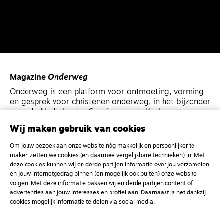
Magazine
Onderweg
Onderweg is een platform voor ontmoeting, vorming
en gesprek voor christenen onderweg, in het bijzonder
voor de Nederlandse Gereformeerde Kerken.
Wij maken gebruik van cookies
Magazine
Onderweg
Om jouw bezoek aan onze website nóg makkelijk en persoonlijker te
Kvk-nummer 33277063
maken zetten we cookies (en daarmee vergelijkbare technieken) in. Met
deze cookies kunnen wij en derde partijen informatie over jou verzamelen
NL46 INGB 0117 5827 86
en jouw internetgedrag binnen (en mogelijk ook buiten) onze website
info@onderwegonline.nl
volgen. Met deze informatie passen wij en derde partijen content of
advertenties aan jouw interesses en profiel aan. Daarnaast is het dankzij
cookies mogelijk informatie te delen via social media.