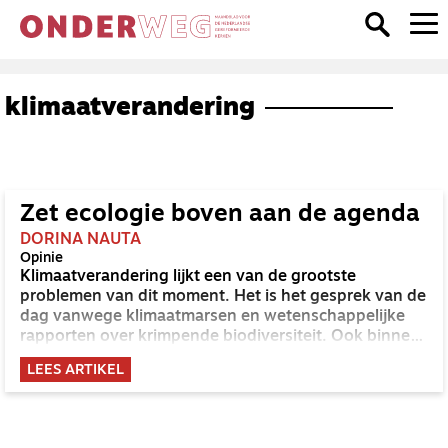
klimaatverandering
Zet ecologie boven aan de agenda
DORINA NAUTA
Opinie
Klimaatverandering lijkt een van de grootste
problemen van dit moment. Het is het gesprek van de
dag vanwege klimaatmarsen en wetenschappelijke
rapporten over krimpende biodiversiteit. Ook binnen
de christelijke context is er aandacht voor dit thema,
LEES ARTIKEL
maar nog lang niet voldoende.