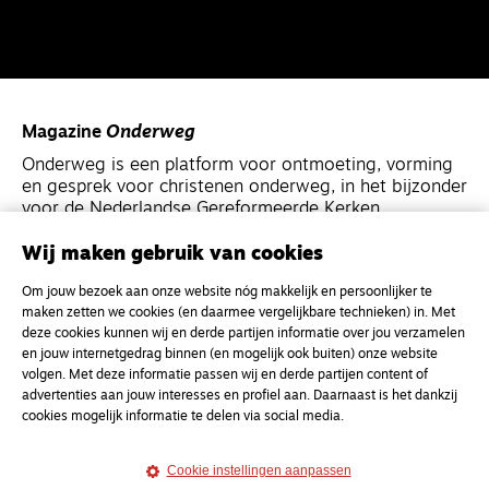
Magazine
Onderweg
Onderweg is een platform voor ontmoeting, vorming
en gesprek voor christenen onderweg, in het bijzonder
voor de Nederlandse Gereformeerde Kerken.
Wij maken gebruik van cookies
Magazine
Onderweg
Om jouw bezoek aan onze website nóg makkelijk en persoonlijker te
Kvk-nummer 33277063
maken zetten we cookies (en daarmee vergelijkbare technieken) in. Met
NL46 INGB 0117 5827 86
deze cookies kunnen wij en derde partijen informatie over jou verzamelen
en jouw internetgedrag binnen (en mogelijk ook buiten) onze website
info@onderwegonline.nl
volgen. Met deze informatie passen wij en derde partijen content of
advertenties aan jouw interesses en profiel aan. Daarnaast is het dankzij
cookies mogelijk informatie te delen via social media.
Cookie instellingen aanpassen