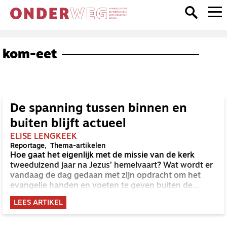
kom-eet
De spanning tussen binnen en
buiten blijft actueel
ELISE LENGKEEK
Reportage
Thema-artikelen
Hoe gaat het eigenlijk met de missie van de kerk
tweeduizend jaar na Jezus’ hemelvaart? Wat wordt er
vandaag de dag gedaan met zijn opdracht om het
evangelie handen en voeten te geven buiten de
veilige kerkmuren? In deze reportage drie best
LEES ARTIKEL
practices over het praktisch omgaan met de eeuwige
spanning tussen binnen en buiten.