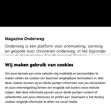
Magazine
Onderweg
Onderweg is een platform voor ontmoeting, vorming
en gesprek voor christenen onderweg, in het bijzonder
voor de Nederlandse Gereformeerde Kerken.
Wij maken gebruik van cookies
Magazine
Onderweg
Om jouw bezoek aan onze website nóg makkelijk en persoonlijker te
Kvk-nummer 33277063
maken zetten we cookies (en daarmee vergelijkbare technieken) in. Met
deze cookies kunnen wij en derde partijen informatie over jou verzamelen
NL46 INGB 0117 5827 86
en jouw internetgedrag binnen (en mogelijk ook buiten) onze website
info@onderwegonline.nl
volgen. Met deze informatie passen wij en derde partijen content of
advertenties aan jouw interesses en profiel aan. Daarnaast is het dankzij
cookies mogelijk informatie te delen via social media.