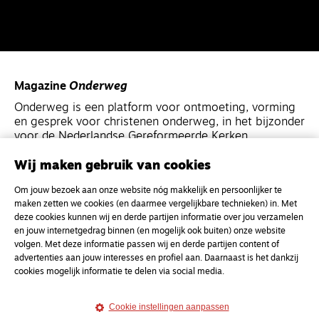
Magazine
Onderweg
Onderweg is een platform voor ontmoeting, vorming
en gesprek voor christenen onderweg, in het bijzonder
voor de Nederlandse Gereformeerde Kerken.
Wij maken gebruik van cookies
Magazine
Onderweg
Om jouw bezoek aan onze website nóg makkelijk en persoonlijker te
Kvk-nummer 33277063
maken zetten we cookies (en daarmee vergelijkbare technieken) in. Met
NL46 INGB 0117 5827 86
deze cookies kunnen wij en derde partijen informatie over jou verzamelen
en jouw internetgedrag binnen (en mogelijk ook buiten) onze website
info@onderwegonline.nl
volgen. Met deze informatie passen wij en derde partijen content of
advertenties aan jouw interesses en profiel aan. Daarnaast is het dankzij
cookies mogelijk informatie te delen via social media.
Cookie instellingen aanpassen