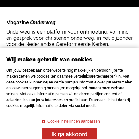
Magazine
Onderweg
Onderweg is een platform voor ontmoeting, vorming
en gesprek voor christenen onderweg, in het bijzonder
voor de Nederlandse Gereformeerde Kerken.
Wij maken gebruik van cookies
Magazine
Onderweg
Kvk-nummer 33277063
Om jouw bezoek aan onze website nóg makkelijk en persoonlijker te
maken zetten we cookies (en daarmee vergelijkbare technieken) in. Met
NL46 INGB 0117 5827 86
deze cookies kunnen wij en derde partijen informatie over jou verzamelen
info@onderwegonline.nl
en jouw internetgedrag binnen (en mogelijk ook buiten) onze website
volgen. Met deze informatie passen wij en derde partijen content of
advertenties aan jouw interesses en profiel aan. Daarnaast is het dankzij
cookies mogelijk informatie te delen via social media.
Cookie instellingen aanpassen
Ik ga akkoord