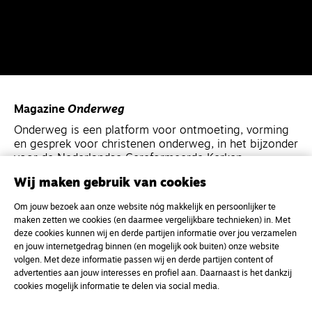
Magazine
Onderweg
Onderweg is een platform voor ontmoeting, vorming
en gesprek voor christenen onderweg, in het bijzonder
voor de Nederlandse Gereformeerde Kerken.
Wij maken gebruik van cookies
Magazine
Onderweg
Om jouw bezoek aan onze website nóg makkelijk en persoonlijker te
Kvk-nummer 33277063
maken zetten we cookies (en daarmee vergelijkbare technieken) in. Met
deze cookies kunnen wij en derde partijen informatie over jou verzamelen
NL46 INGB 0117 5827 86
en jouw internetgedrag binnen (en mogelijk ook buiten) onze website
info@onderwegonline.nl
volgen. Met deze informatie passen wij en derde partijen content of
advertenties aan jouw interesses en profiel aan. Daarnaast is het dankzij
cookies mogelijk informatie te delen via social media.