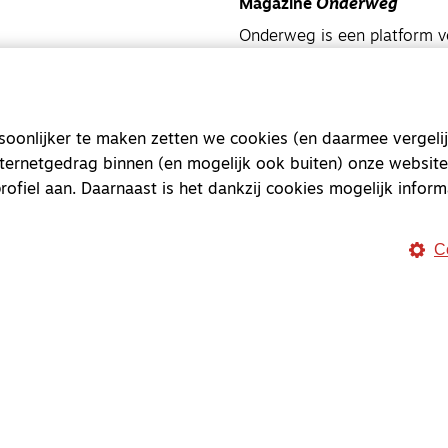
Magazine
Onderweg
Onderweg is een platform v
onderweg, in het bijzonder
Magazine
Onderweg
onlijker te maken zetten we cookies (en daarmee vergelij
Kvk-nummer 33277063
nternetgedrag binnen (en mogelijk ook buiten) onze website
NL46 INGB 0117 5827 86
rofiel aan. Daarnaast is het dankzij cookies mogelijk inform
info@onderwegonline.nl
C