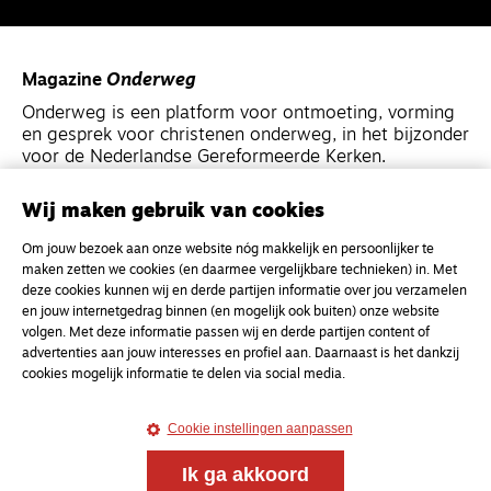
Magazine
Onderweg
Onderweg is een platform voor ontmoeting, vorming
en gesprek voor christenen onderweg, in het bijzonder
voor de Nederlandse Gereformeerde Kerken.
Wij maken gebruik van cookies
Magazine
Onderweg
Kvk-nummer 33277063
Om jouw bezoek aan onze website nóg makkelijk en persoonlijker te
maken zetten we cookies (en daarmee vergelijkbare technieken) in. Met
NL46 INGB 0117 5827 86
deze cookies kunnen wij en derde partijen informatie over jou verzamelen
info@onderwegonline.nl
en jouw internetgedrag binnen (en mogelijk ook buiten) onze website
volgen. Met deze informatie passen wij en derde partijen content of
advertenties aan jouw interesses en profiel aan. Daarnaast is het dankzij
cookies mogelijk informatie te delen via social media.
Cookie instellingen aanpassen
Ik ga akkoord