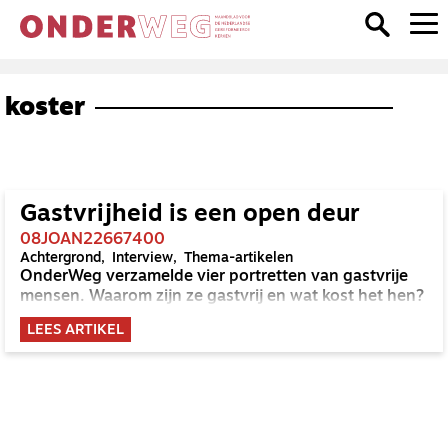
koster
Gastvrijheid is een open deur
08JOAN22667400
Achtergrond
Interview
Thema-artikelen
OnderWeg verzamelde vier portretten van gastvrije
mensen. Waarom zijn ze gastvrij en wat kost het hen?
LEES ARTIKEL