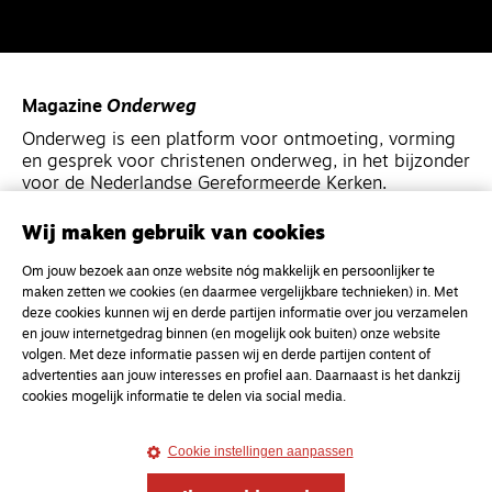
Magazine
Onderweg
Onderweg is een platform voor ontmoeting, vorming
en gesprek voor christenen onderweg, in het bijzonder
voor de Nederlandse Gereformeerde Kerken.
Wij maken gebruik van cookies
Magazine
Onderweg
Om jouw bezoek aan onze website nóg makkelijk en persoonlijker te
Kvk-nummer 33277063
maken zetten we cookies (en daarmee vergelijkbare technieken) in. Met
NL46 INGB 0117 5827 86
deze cookies kunnen wij en derde partijen informatie over jou verzamelen
en jouw internetgedrag binnen (en mogelijk ook buiten) onze website
info@onderwegonline.nl
volgen. Met deze informatie passen wij en derde partijen content of
advertenties aan jouw interesses en profiel aan. Daarnaast is het dankzij
cookies mogelijk informatie te delen via social media.
Cookie instellingen aanpassen