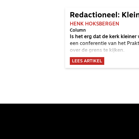
Redactioneel: Klei
HENK HOKSBERGEN
Column
Is het erg dat de kerk kleine
een conferentie van het Prakt
over de grens te kijken.
LEES ARTIKEL