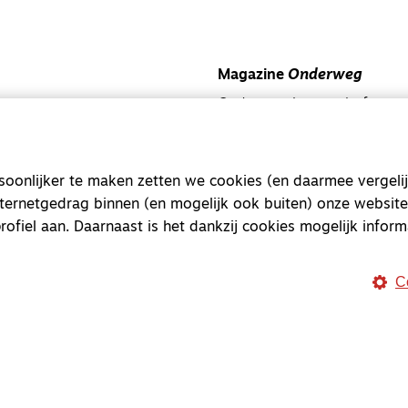
Magazine
Onderweg
Onderweg is een platform v
onderweg, in het bijzonder
Magazine
Onderweg
onlijker te maken zetten we cookies (en daarmee vergelij
Kvk-nummer 33277063
nternetgedrag binnen (en mogelijk ook buiten) onze website
rofiel aan. Daarnaast is het dankzij cookies mogelijk inform
NL46 INGB 0117 5827 86
info@onderwegonline.nl
C