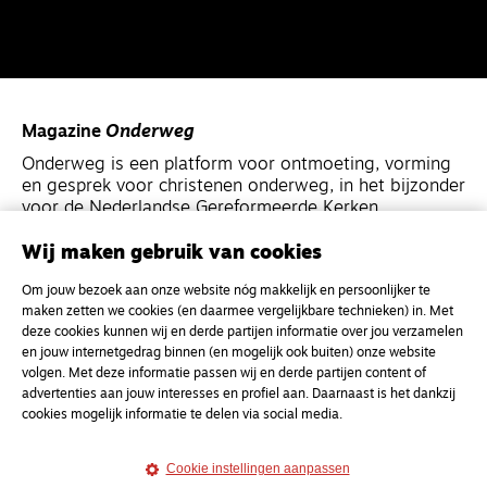
Magazine
Onderweg
Onderweg is een platform voor ontmoeting, vorming
en gesprek voor christenen onderweg, in het bijzonder
voor de Nederlandse Gereformeerde Kerken.
Wij maken gebruik van cookies
Magazine
Onderweg
Om jouw bezoek aan onze website nóg makkelijk en persoonlijker te
Kvk-nummer 33277063
maken zetten we cookies (en daarmee vergelijkbare technieken) in. Met
NL46 INGB 0117 5827 86
deze cookies kunnen wij en derde partijen informatie over jou verzamelen
en jouw internetgedrag binnen (en mogelijk ook buiten) onze website
info@onderwegonline.nl
volgen. Met deze informatie passen wij en derde partijen content of
advertenties aan jouw interesses en profiel aan. Daarnaast is het dankzij
cookies mogelijk informatie te delen via social media.
Cookie instellingen aanpassen