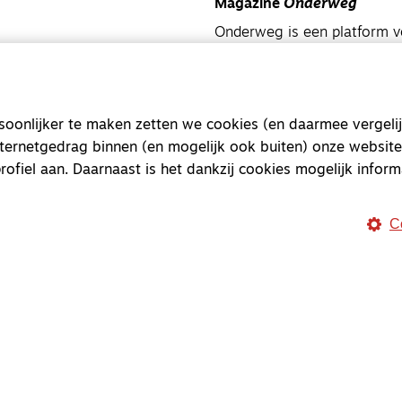
Magazine
Onderweg
Onderweg is een platform v
onderweg, in het bijzonder
Magazine
Onderweg
onlijker te maken zetten we cookies (en daarmee vergelij
Kvk-nummer 33277063
nternetgedrag binnen (en mogelijk ook buiten) onze website
NL46 INGB 0117 5827 86
rofiel aan. Daarnaast is het dankzij cookies mogelijk inform
info@onderwegonline.nl
C