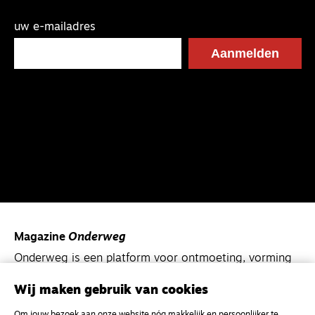
uw e-mailadres
Magazine
Onderweg
Onderweg is een platform voor ontmoeting, vorming
en gesprek voor christenen onderweg, in het bijzonder
voor de Nederlandse Gereformeerde Kerken.
Wij maken gebruik van cookies