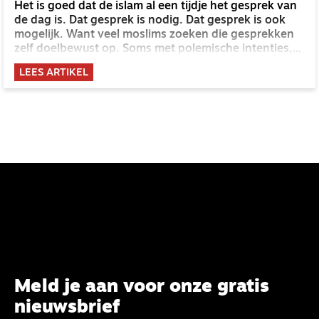
Het is goed dat de islam al een tijdje het gesprek van
de dag is. Dat gesprek is nodig. Dat gesprek is ook
mogelijk. Want veel moslims zoeken die gesprekken
zelf doelbewust op. Soms met polemische intenties,
soms met de bedoeling om verbinding te zoeken. Hoe
LEES ARTIKEL
dan ook: alleen praten óver moslims is er niet meer
bij.
Meld je aan voor onze gratis
nieuwsbrief