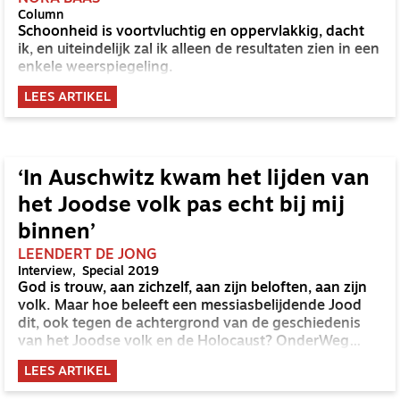
Column
Schoonheid is voortvluchtig en oppervlakkig, dacht
ik, en uiteindelijk zal ik alleen de resultaten zien in een
enkele weerspiegeling.
LEES ARTIKEL
‘In Auschwitz kwam het lijden van
het Joodse volk pas echt bij mij
binnen’
LEENDERT DE JONG
Interview
Special 2019
God is trouw, aan zichzelf, aan zijn beloften, aan zijn
volk. Maar hoe beleeft een messiasbelijdende Jood
dit, ook tegen de achtergrond van de geschiedenis
van het Joodse volk en de Holocaust? OnderWeg
gaat in gesprek met beeldend kunstenaar en schilder
LEES ARTIKEL
Marc de Klijn.