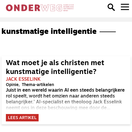
kunstmatige intelligentie
Wat moet je als christen met
kunstmatige intelligentie?
JACK ESSELINK
Opinie
Thema-artikelen
Juist in een wereld waarin AI een steeds belangrijkere
rol speelt, wordt het omzien naar anderen steeds
belangrijker.’ AI-specialist en theoloog Jack Esselink
neemt ons in deze beschouwing mee door de
geschiedenis van AI en gaat in op de ethische vragen.
LEES ARTIKEL