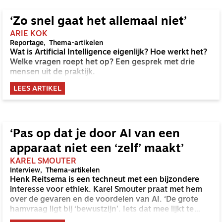
‘Zo snel gaat het allemaal niet’
ARIE KOK
Reportage
Thema-artikelen
Wat is Artificial Intelligence eigenlijk? Hoe werkt het?
Welke vragen roept het op? Een gesprek met drie
mensen uit de praktijk.
LEES ARTIKEL
‘Pas op dat je door AI van een
apparaat niet een ‘zelf’ maakt’
KAREL SMOUTER
Interview
Thema-artikelen
Henk Reitsema is een techneut met een bijzondere
interesse voor ethiek. Karel Smouter praat met hem
over de gevaren en de voordelen van AI. ‘De grote
hamvraag ligt bij ‘bewustzijn’. Iets dat mee lijkt te
voelen, vinden wij al heel gauw menselijk.’