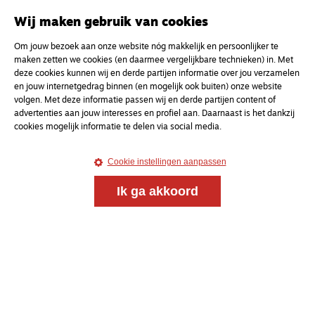
Onderweg is een platform voor ontmoeting, vorming
en gesprek voor christenen onderweg, in het bijzonder
Wij maken gebruik van cookies
voor de Nederlandse Gereformeerde Kerken.
Om jouw bezoek aan onze website nóg makkelijk en persoonlijker te
maken zetten we cookies (en daarmee vergelijkbare technieken) in. Met
Magazine
Onderweg
deze cookies kunnen wij en derde partijen informatie over jou verzamelen
Kvk-nummer 33277063
en jouw internetgedrag binnen (en mogelijk ook buiten) onze website
volgen. Met deze informatie passen wij en derde partijen content of
NL46 INGB 0117 5827 86
advertenties aan jouw interesses en profiel aan. Daarnaast is het dankzij
info@onderwegonline.nl
cookies mogelijk informatie te delen via social media.
Cookie instellingen aanpassen
Ik ga akkoord
© 2021 - 2026 Magazine
Onderweg
Algemene voorwaarden
Webdesign:
Bredewold