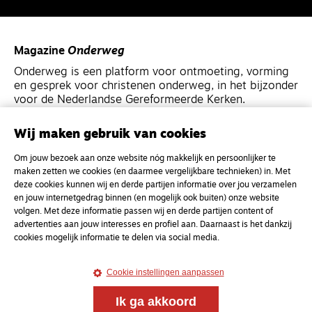
Magazine
Onderweg
Onderweg is een platform voor ontmoeting, vorming
en gesprek voor christenen onderweg, in het bijzonder
voor de Nederlandse Gereformeerde Kerken.
Wij maken gebruik van cookies
Magazine
Onderweg
Kvk-nummer 33277063
Om jouw bezoek aan onze website nóg makkelijk en persoonlijker te
maken zetten we cookies (en daarmee vergelijkbare technieken) in. Met
NL46 INGB 0117 5827 86
deze cookies kunnen wij en derde partijen informatie over jou verzamelen
info@onderwegonline.nl
en jouw internetgedrag binnen (en mogelijk ook buiten) onze website
volgen. Met deze informatie passen wij en derde partijen content of
advertenties aan jouw interesses en profiel aan. Daarnaast is het dankzij
cookies mogelijk informatie te delen via social media.
Cookie instellingen aanpassen
Ik ga akkoord