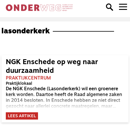
lasonderkerk
NGK Enschede op weg naar
duurzaamheid
PRAKTIJKCENTRUM
Praktijklokaal
De NGK Enschede (Lasonderkerk) wil een groenere
kerk worden. Daartoe heeft de Raad algemene zaken
in 2014 besloten. In Enschede hebben ze niet direct
gezocht naar allerlei concrete maatregelen, maar
hebben ze gekozen voor een proces om samen met
LEES ARTIKEL
de gemeente te ontdekken wat duurzaamheid
betekent, zowel voor de kerk als voor de kerkleden in
hun eigen leven.