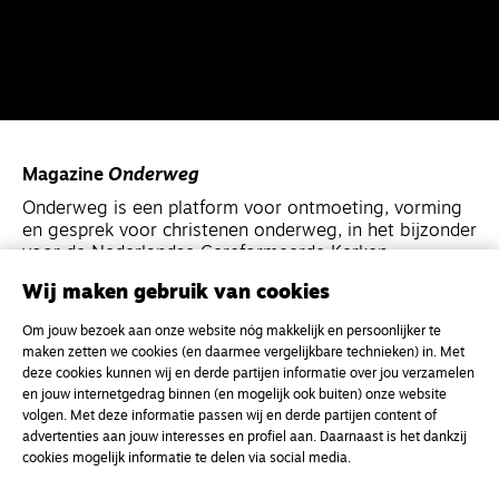
Magazine
Onderweg
Onderweg is een platform voor ontmoeting, vorming
en gesprek voor christenen onderweg, in het bijzonder
voor de Nederlandse Gereformeerde Kerken.
Wij maken gebruik van cookies
Magazine
Onderweg
Om jouw bezoek aan onze website nóg makkelijk en persoonlijker te
Kvk-nummer 33277063
maken zetten we cookies (en daarmee vergelijkbare technieken) in. Met
deze cookies kunnen wij en derde partijen informatie over jou verzamelen
NL46 INGB 0117 5827 86
en jouw internetgedrag binnen (en mogelijk ook buiten) onze website
info@onderwegonline.nl
volgen. Met deze informatie passen wij en derde partijen content of
advertenties aan jouw interesses en profiel aan. Daarnaast is het dankzij
cookies mogelijk informatie te delen via social media.