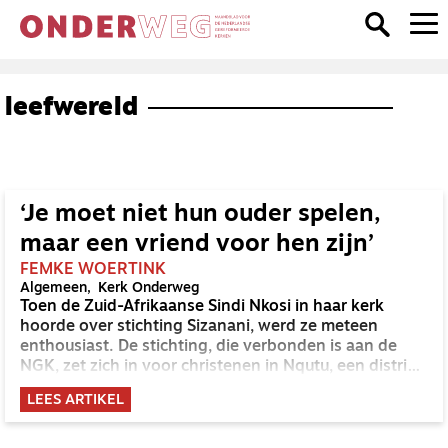
leefwereld
‘Je moet niet hun ouder spelen,
maar een vriend voor hen zijn’
FEMKE WOERTINK
Algemeen
Kerk Onderweg
Toen de Zuid-Afrikaanse Sindi Nkosi in haar kerk
hoorde over stichting Sizanani, werd ze meteen
enthousiast. De stichting, die verbonden is aan de
NGK, zet zich in voor christenen in Nqutu, een district
in Zuid-Afrika. Zo bieden ze medische en sociale hulp
LEES ARTIKEL
en onderwijs.