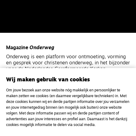
Magazine
Onderweg
Onderweg is een platform voor ontmoeting, vorming
en gesprek voor christenen onderweg, in het bijzonder
voor de Nederlandse Gereformeerde Kerken.
Wij maken gebruik van cookies
Magazine
Onderweg
Om jouw bezoek aan onze website nóg makkelijk en persoonlijker te
Kvk-nummer 33277063
maken zetten we cookies (en daarmee vergelijkbare technieken) in. Met
deze cookies kunnen wij en derde partijen informatie over jou verzamelen
NL46 INGB 0117 5827 86
en jouw internetgedrag binnen (en mogelijk ook buiten) onze website
info@onderwegonline.nl
volgen. Met deze informatie passen wij en derde partijen content of
advertenties aan jouw interesses en profiel aan. Daarnaast is het dankzij
cookies mogelijk informatie te delen via social media.