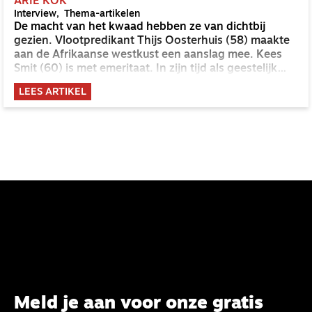
ARIE KOK
Interview
Thema-artikelen
De macht van het kwaad hebben ze van dichtbij
gezien. Vlootpredikant Thijs Oosterhuis (58) maakte
aan de Afrikaanse westkust een aanslag mee. Kees
Smit (60) is met emeritaat. In zijn tijd als geestelijk
verzorger bij de landmacht is hij twee keer op missie
LEES ARTIKEL
geweest naar Bosnië. Zien zij het evangelie, als
remedie tegen het kwaad?
Meld je aan voor onze gratis