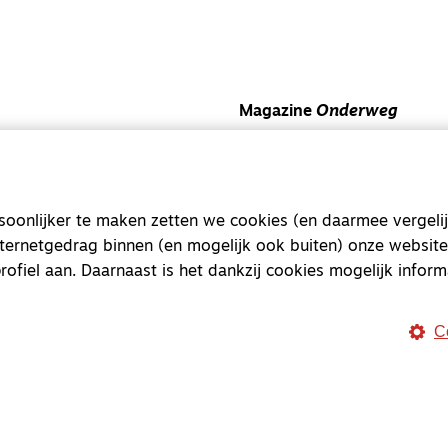
Magazine
Onderweg
Onderweg is een platform v
onderweg, in het bijzonder
Magazine
Onderweg
onlijker te maken zetten we cookies (en daarmee vergelij
nternetgedrag binnen (en mogelijk ook buiten) onze website
Kvk-nummer 33277063
rofiel aan. Daarnaast is het dankzij cookies mogelijk inform
NL46 INGB 0117 5827 86
info@onderwegonline.nl
C