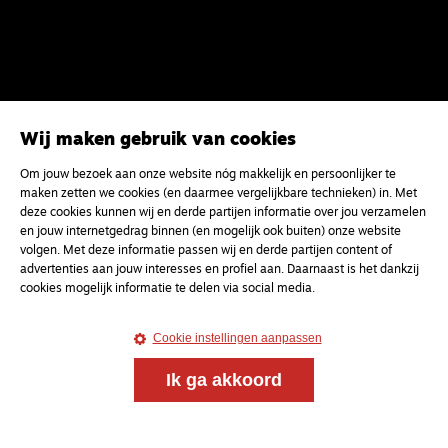
Wij maken gebruik van cookies
Om jouw bezoek aan onze website nóg makkelijk en persoonlijker te
Magazine
Onderweg
maken zetten we cookies (en daarmee vergelijkbare technieken) in. Met
deze cookies kunnen wij en derde partijen informatie over jou verzamelen
Onderweg is een platform voor ontmoeting, vorming
en jouw internetgedrag binnen (en mogelijk ook buiten) onze website
en gesprek voor christenen onderweg, in het bijzonder
volgen. Met deze informatie passen wij en derde partijen content of
voor de Nederlandse Gereformeerde Kerken.
advertenties aan jouw interesses en profiel aan. Daarnaast is het dankzij
cookies mogelijk informatie te delen via social media.
Magazine
Onderweg
Cookie instellingen aanpassen
Kvk-nummer 33277063
NL46 INGB 0117 5827 86
Ik ga akkoord
info@onderwegonline.nl