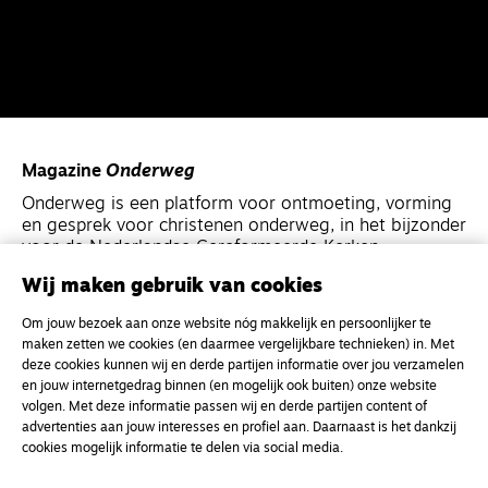
Magazine
Onderweg
Onderweg is een platform voor ontmoeting, vorming
en gesprek voor christenen onderweg, in het bijzonder
voor de Nederlandse Gereformeerde Kerken.
Wij maken gebruik van cookies
Magazine
Onderweg
Om jouw bezoek aan onze website nóg makkelijk en persoonlijker te
Kvk-nummer 33277063
maken zetten we cookies (en daarmee vergelijkbare technieken) in. Met
deze cookies kunnen wij en derde partijen informatie over jou verzamelen
NL46 INGB 0117 5827 86
en jouw internetgedrag binnen (en mogelijk ook buiten) onze website
info@onderwegonline.nl
volgen. Met deze informatie passen wij en derde partijen content of
advertenties aan jouw interesses en profiel aan. Daarnaast is het dankzij
cookies mogelijk informatie te delen via social media.