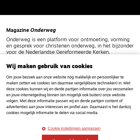
Magazine
Onderweg
Onderweg is een platform voor ontmoeting, vorming
en gesprek voor christenen onderweg, in het bijzonder
voor de Nederlandse Gereformeerde Kerken.
Wij maken gebruik van cookies
Magazine
Onderweg
Om jouw bezoek aan onze website nóg makkelijk en persoonlijker te
Kvk-nummer 33277063
maken zetten we cookies (en daarmee vergelijkbare technieken) in. Met
NL46 INGB 0117 5827 86
deze cookies kunnen wij en derde partijen informatie over jou verzamelen
en jouw internetgedrag binnen (en mogelijk ook buiten) onze website
info@onderwegonline.nl
volgen. Met deze informatie passen wij en derde partijen content of
advertenties aan jouw interesses en profiel aan. Daarnaast is het dankzij
cookies mogelijk informatie te delen via social media.
Cookie instellingen aanpassen