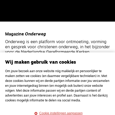
Magazine
Onderweg
Onderweg is een platform voor ontmoeting, vorming
en gesprek voor christenen onderweg, in het bijzonder
voor de Nederlandse Gereformeerde Kerken.
Wij maken gebruik van cookies
Magazine
Onderweg
Om jouw bezoek aan onze website nóg makkelijk en persoonlijker te
Kvk-nummer 33277063
maken zetten we cookies (en daarmee vergelijkbare technieken) in. Met
NL46 INGB 0117 5827 86
deze cookies kunnen wij en derde partijen informatie over jou verzamelen
en jouw internetgedrag binnen (en mogelijk ook buiten) onze website
info@onderwegonline.nl
volgen. Met deze informatie passen wij en derde partijen content of
advertenties aan jouw interesses en profiel aan. Daarnaast is het dankzij
cookies mogelijk informatie te delen via social media.
Cookie instellingen aanpassen