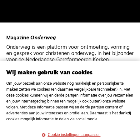
Magazine
Onderweg
Onderweg is een platform voor ontmoeting, vorming
en gesprek voor christenen onderweg, in het bijzonder
voor de Nederlandse Gereformeerde Kerken.
Wij maken gebruik van cookies
Magazine
Onderweg
Om jouw bezoek aan onze website nóg makkelijk en persoonlijker te
Kvk-nummer 33277063
maken zetten we cookies (en daarmee vergelijkbare technieken) in. Met
NL46 INGB 0117 5827 86
deze cookies kunnen wij en derde partijen informatie over jou verzamelen
en jouw internetgedrag binnen (en mogelijk ook buiten) onze website
info@onderwegonline.nl
volgen. Met deze informatie passen wij en derde partijen content of
advertenties aan jouw interesses en profiel aan. Daarnaast is het dankzij
cookies mogelijk informatie te delen via social media.
Cookie instellingen aanpassen