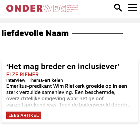
liefdevolle Naam
‘Het mag breder en inclusiever’
ELZE RIEMER
Interview
Thema-artikelen
Emeritus-predikant Wim Rietkerk groeide op in een
sterk verzuilde samenleving. Een beschermde,
overzichtelijke omgeving waar het geloof
vanzelfsprekend was. Toen de buitenwereld doorbrak
in zijn leven, was hij uit het lood geslagen.
LEES ARTIKEL