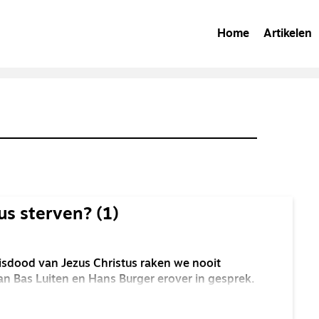
Home
Artikelen
s sterven? (1)
isdood van Jezus Christus raken we nooit
aan Bas Luiten en Hans Burger erover in gesprek.