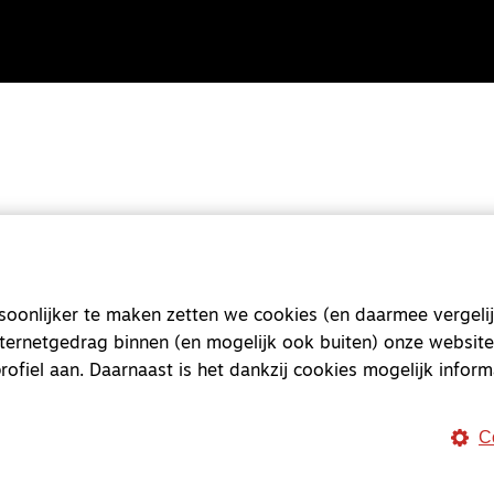
onlijker te maken zetten we cookies (en daarmee vergelij
nternetgedrag binnen (en mogelijk ook buiten) onze website
Magazine
Onderweg
rofiel aan. Daarnaast is het dankzij cookies mogelijk inform
Onderweg is een platform v
onderweg, in het bijzonder
C
Magazine
Onderweg