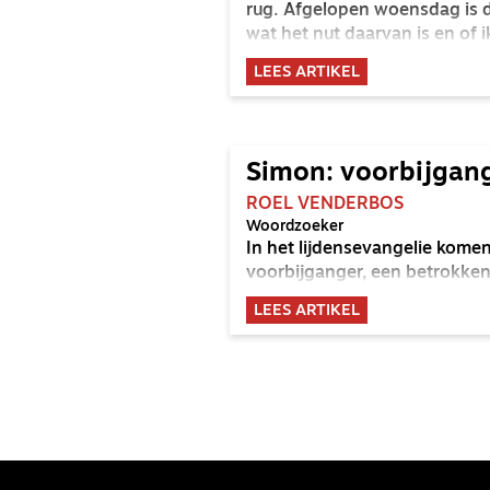
rug. Afgelopen woensdag is d
wat het nut daarvan is en of 
LEES ARTIKEL
Simon: voorbijgan
ROEL VENDERBOS
Woordzoeker
In het lijdensevangelie kom
voorbijganger, een betrokke
LEES ARTIKEL