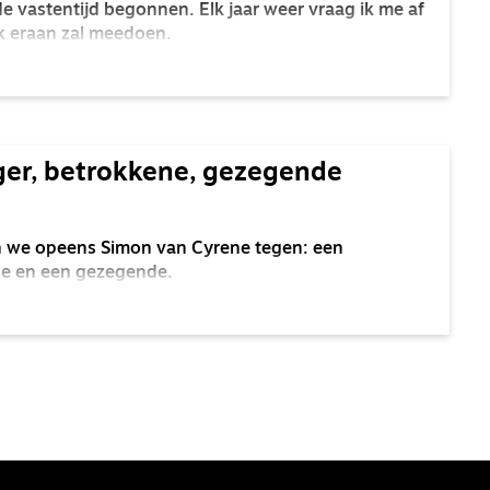
e vastentijd begonnen. Elk jaar weer vraag ik me af
ik eraan zal meedoen.
ger, betrokkene, gezegende
en we opeens Simon van Cyrene tegen: een
ne en een gezegende.