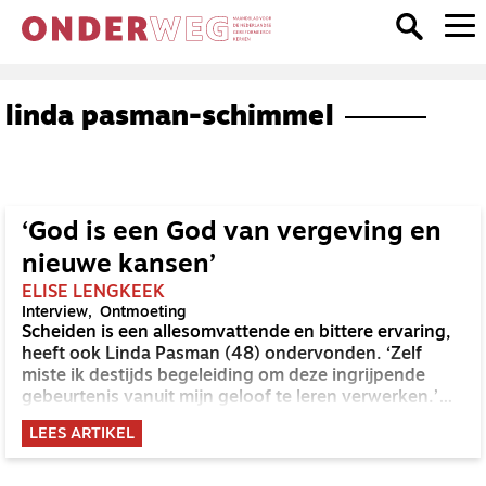
linda pasman-schimmel
‘God is een God van vergeving en
nieuwe kansen’
ELISE LENGKEEK
Interview
Ontmoeting
Scheiden is een allesomvattende en bittere ervaring,
heeft ook Linda Pasman (48) ondervonden. ‘Zelf
miste ik destijds begeleiding om deze ingrijpende
gebeurtenis vanuit mijn geloof te leren verwerken.’
Waar moest zijzelf doorheen om haar leven weer op
LEES ARTIKEL
de rails te krijgen? En hoe leerde ze opnieuw geloven
in liefde die wel lukt?