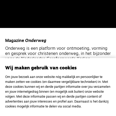
Magazine
Onderweg
Onderweg is een platform voor ontmoeting, vorming
en gesprek voor christenen onderweg, in het bijzonder
voor de Nederlandse Gereformeerde Kerken.
Wij maken gebruik van cookies
Magazine
Onderweg
Om jouw bezoek aan onze website nóg makkelijk en persoonlijker te
Kvk-nummer 33277063
maken zetten we cookies (en daarmee vergelijkbare technieken) in. Met
deze cookies kunnen wij en derde partijen informatie over jou verzamelen
NL46 INGB 0117 5827 86
en jouw internetgedrag binnen (en mogelijk ook buiten) onze website
info@onderwegonline.nl
volgen. Met deze informatie passen wij en derde partijen content of
advertenties aan jouw interesses en profiel aan. Daarnaast is het dankzij
cookies mogelijk informatie te delen via social media.