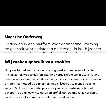
Magazine
Onderweg
Onderweg is een platform voor ontmoeting, vorming
en gesprek voor christenen onderweg, in het bijzonder
voor de Nederlandse Gereformeerde Kerken.
Wij maken gebruik van cookies
Magazine
Onderweg
Om jouw bezoek aan onze website nóg makkelijk en persoonlijker te
Kvk-nummer 33277063
maken zetten we cookies (en daarmee vergelijkbare technieken) in. Met
deze cookies kunnen wij en derde partijen informatie over jou verzamelen
NL46 INGB 0117 5827 86
en jouw internetgedrag binnen (en mogelijk ook buiten) onze website
info@onderwegonline.nl
volgen. Met deze informatie passen wij en derde partijen content of
advertenties aan jouw interesses en profiel aan. Daarnaast is het dankzij
cookies mogelijk informatie te delen via social media.