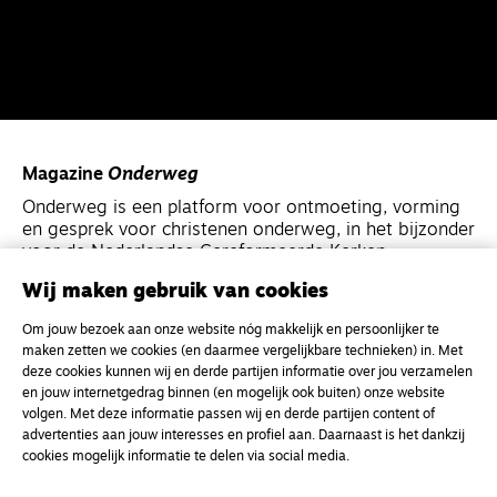
Magazine
Onderweg
Onderweg is een platform voor ontmoeting, vorming
en gesprek voor christenen onderweg, in het bijzonder
voor de Nederlandse Gereformeerde Kerken.
Wij maken gebruik van cookies
Magazine
Onderweg
Om jouw bezoek aan onze website nóg makkelijk en persoonlijker te
Kvk-nummer 33277063
maken zetten we cookies (en daarmee vergelijkbare technieken) in. Met
deze cookies kunnen wij en derde partijen informatie over jou verzamelen
NL46 INGB 0117 5827 86
en jouw internetgedrag binnen (en mogelijk ook buiten) onze website
info@onderwegonline.nl
volgen. Met deze informatie passen wij en derde partijen content of
advertenties aan jouw interesses en profiel aan. Daarnaast is het dankzij
cookies mogelijk informatie te delen via social media.