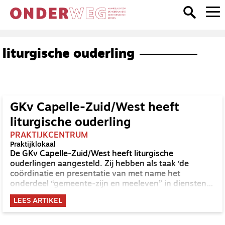
liturgische ouderling
GKv Capelle-Zuid/West heeft
liturgische ouderling
PRAKTIJKCENTRUM
Praktijklokaal
De GKv Capelle-Zuid/West heeft liturgische
ouderlingen aangesteld. Zij hebben als taak ‘de
coördinatie en presentatie van met name het
onderdeel “gemeente-zijn en meeleven” in diensten
waarin niet de eigen predikant voorgaat’, aldus het
LEES ARTIKEL
besluit van de kerkenraad.