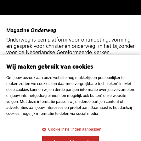
Magazine
Onderweg
Onderweg is een platform voor ontmoeting, vorming
en gesprek voor christenen onderweg, in het bijzonder
voor de Nederlandse Gereformeerde Kerken.
Wij maken gebruik van cookies
Magazine
Onderweg
Om jouw bezoek aan onze website nóg makkelijk en persoonlijker te
Kvk-nummer 33277063
maken zetten we cookies (en daarmee vergelijkbare technieken) in. Met
NL46 INGB 0117 5827 86
deze cookies kunnen wij en derde partijen informatie over jou verzamelen
en jouw internetgedrag binnen (en mogelijk ook buiten) onze website
info@onderwegonline.nl
volgen. Met deze informatie passen wij en derde partijen content of
advertenties aan jouw interesses en profiel aan. Daarnaast is het dankzij
cookies mogelijk informatie te delen via social media.
Cookie instellingen aanpassen